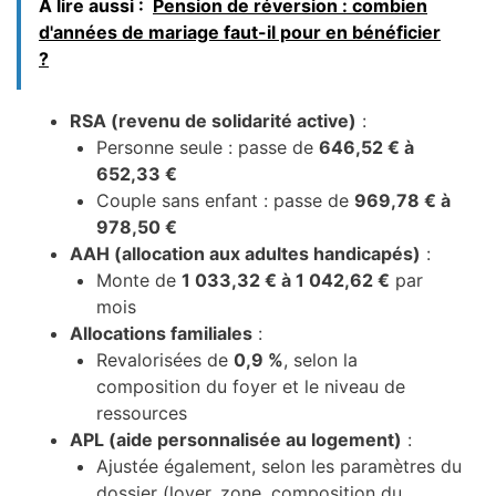
À lire aussi :
Pension de réversion : combien
d'années de mariage faut-il pour en bénéficier
?
RSA (revenu de solidarité active)
:
Personne seule : passe de
646,52 € à
652,33 €
Couple sans enfant : passe de
969,78 € à
978,50 €
AAH (allocation aux adultes handicapés)
:
Monte de
1 033,32 € à 1 042,62 €
par
mois
Allocations familiales
:
Revalorisées de
0,9 %
, selon la
composition du foyer et le niveau de
ressources
APL (aide personnalisée au logement)
:
Ajustée également, selon les paramètres du
dossier (loyer, zone, composition du