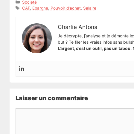
Catégories
Société
Étiquettes
CAF
,
Epargne
,
Pouvoir d'achat
,
Salaire
Charlie Antona
Je décrypte, j’analyse et je démonte le
but ? Te filer les vraies infos sans bull
L’argent, c’est un outil, pas un tabou.
M
Laisser un commentaire
Commentaire