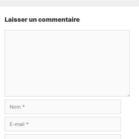
Laisser un commentaire
Commentaire
Nom
E-
mail
Site