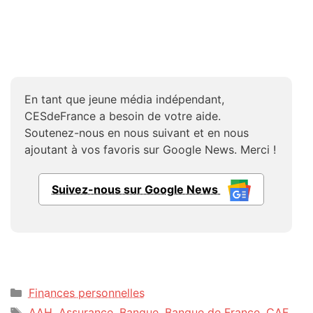
En tant que jeune média indépendant,
CESdeFrance a besoin de votre aide.
Soutenez-nous en nous suivant et en nous
ajoutant à vos favoris sur Google News. Merci !
Suivez-nous sur Google News
Catégories
Finances personnelles
Étiquettes
AAH
,
Assurance
,
Banque
,
Banque de France
,
CAF
,